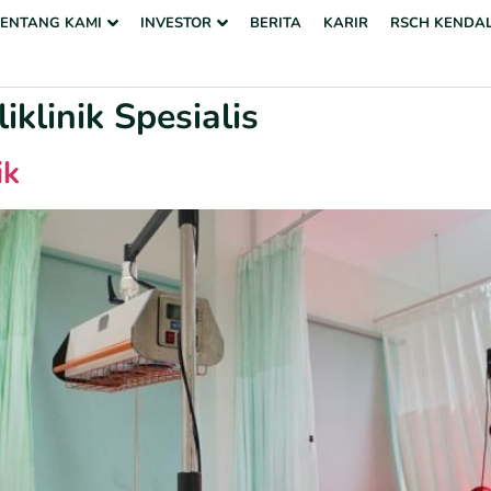
TENTANG KAMI
INVESTOR
BERITA
KARIR
RSCH KENDA
liklinik Spesialis
ik