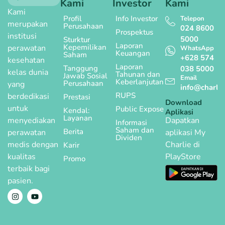
Kami
Investor
Kami
Kami
Profil
Info Investor
Telepon
merupakan
Perusahaan
024 8600
Prospektus
institusi
5000
Sturktur
Laporan
Kepemilikan
perawatan
WhatsApp
Keuangan
Saham
+628 574
kesehatan
Laporan
Tanggung
038 5000
kelas dunia
Tahunan dan
Jawab Sosial
Email
Keberlanjutan
Perusahaan
yang
info@charlie
RUPS
berdedikasi
Prestasi
Download
untuk
Public Expose
Kendal:
Aplikasi
Layanan
menyediakan
Dapatkan
Informasi
Saham dan
Berita
perawatan
aplikasi My
Dividen
medis dengan
Charlie di
Karir
kualitas
PlayStore
Promo
terbaik bagi
pasien.