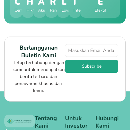
C
H
A
R
L
I
E
Cermat
Hikmah
Akurat
Ramah
Loyal
Integral
Efektif
Berlangganan
Buletin Kami
Tetap terhubung dengan
Subscribe
kami untuk mendapatkan
berita terbaru dan
penawaran khusus dari
kami.
Tentang
Untuk
Hubungi
Kami
Investor
Kami