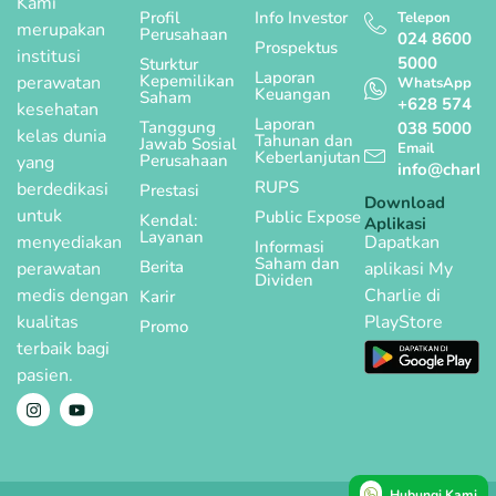
Kami
Profil
Info Investor
Telepon
merupakan
Perusahaan
024 8600
Prospektus
institusi
5000
Sturktur
Laporan
Kepemilikan
perawatan
WhatsApp
Keuangan
Saham
+628 574
kesehatan
Laporan
Tanggung
038 5000
kelas dunia
Tahunan dan
Jawab Sosial
Email
Keberlanjutan
Perusahaan
yang
info@charlie
RUPS
berdedikasi
Prestasi
Download
untuk
Public Expose
Kendal:
Aplikasi
Layanan
menyediakan
Dapatkan
Informasi
Saham dan
Berita
perawatan
aplikasi My
Dividen
medis dengan
Charlie di
Karir
kualitas
PlayStore
Promo
terbaik bagi
pasien.
Hubungi Kami