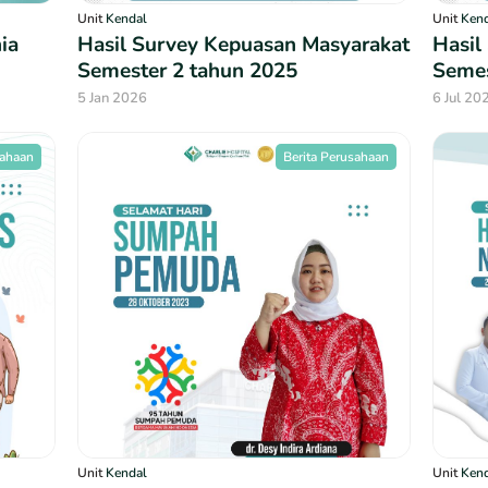
Unit
Kendal
Unit
Ken
ia
Hasil Survey Kepuasan Masyarakat
Hasil
Semester 2 tahun 2025
Semes
5 Jan 2026
6 Jul 20
sahaan
Berita Perusahaan
Unit
Kendal
Unit
Ken