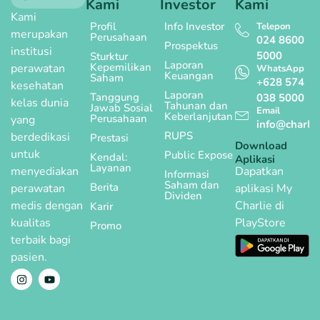
Kami
Investor
Kami
Kami
Profil
Info Investor
Telepon
merupakan
Perusahaan
024 8600
Prospektus
institusi
5000
Sturktur
Laporan
Kepemilikan
perawatan
WhatsApp
Keuangan
Saham
+628 574
kesehatan
Laporan
Tanggung
038 5000
kelas dunia
Tahunan dan
Jawab Sosial
Email
Keberlanjutan
Perusahaan
yang
info@charlie
RUPS
berdedikasi
Prestasi
Download
untuk
Public Expose
Kendal:
Aplikasi
Layanan
menyediakan
Dapatkan
Informasi
Saham dan
Berita
perawatan
aplikasi My
Dividen
medis dengan
Charlie di
Karir
kualitas
PlayStore
Promo
terbaik bagi
pasien.