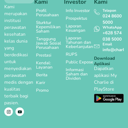
Kami
Investor
Kami
Kami
Profil
Info Investor
Telepon
merupakan
Perusahaan
024 8600
Prospektus
institusi
5000
Sturktur
Laporan
Kepemilikan
perawatan
WhatsApp
Keuangan
Saham
+628 574
kesehatan
Laporan
Tanggung
038 5000
kelas dunia
Tahunan dan
Jawab Sosial
Email
Keberlanjutan
Perusahaan
yang
info@charlie
RUPS
berdedikasi
Prestasi
Download
untuk
Public Expose
Kendal:
Aplikasi
Layanan
menyediakan
Dapatkan
Informasi
Saham dan
Berita
perawatan
aplikasi My
Dividen
medis dengan
Charlie di
Karir
kualitas
PlayStore
Promo
terbaik bagi
pasien.