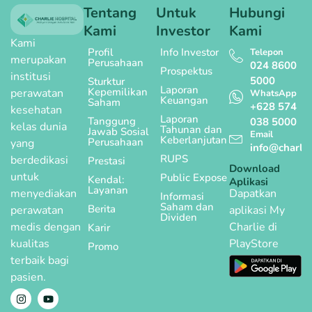
Tentang
Untuk
Hubungi
Kami
Investor
Kami
Kami
Profil
Info Investor
Telepon
merupakan
Perusahaan
024 8600
Prospektus
institusi
5000
Sturktur
Laporan
Kepemilikan
perawatan
WhatsApp
Keuangan
Saham
+628 574
kesehatan
Laporan
Tanggung
038 5000
kelas dunia
Tahunan dan
Jawab Sosial
Email
Keberlanjutan
Perusahaan
yang
info@charlie
RUPS
berdedikasi
Prestasi
Download
untuk
Public Expose
Kendal:
Aplikasi
Layanan
menyediakan
Dapatkan
Informasi
Saham dan
Berita
perawatan
aplikasi My
Dividen
medis dengan
Charlie di
Karir
kualitas
PlayStore
Promo
terbaik bagi
pasien.