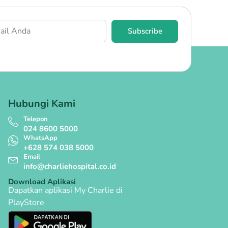
Subscribe
Hubungi Kami
Telepon
024 8600 5000
WhatsApp
+628 574 038 5000
Email
info@charliehospital.co.id
Download Aplikasi
Dapatkan aplikasi My Charlie di
PlayStore