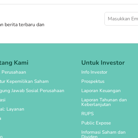
 berita terbaru dan
tang Kami
Untuk Investor
l Perusahaan
Info Investor
ktur Kepemilikan Saham
Prospektus
gung Jawab Sosial Perusahaan
Laporan Keuangan
asi
Laporan Tahunan dan
Keberlanjutan
al: Layanan
RUPS
a
Public Expose
Informasi Saham dan
o
Dividen