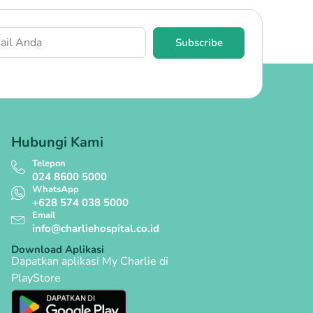
Subscribe
Hubungi Kami
Telepon
024 8600 5000
WhatsApp
+628 574 038 5000
Email
info@charliehospital.co.id
Download Aplikasi
Dapatkan aplikasi My Charlie di
PlayStore