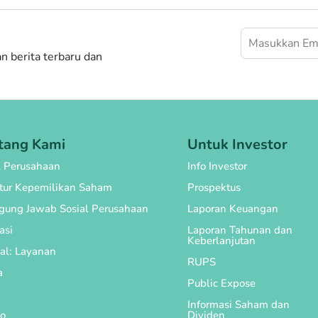
 berita terbaru dan
tang Kami
Untuk Investor
l Perusahaan
Info Investor
ktur Kepemilikan Saham
Prospektus
gung Jawab Sosial Perusahaan
Laporan Keuangan
asi
Laporan Tahunan dan
Keberlanjutan
al: Layanan
RUPS
a
Public Expose
Informasi Saham dan
o
Dividen