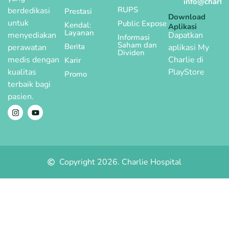
info@charlie
RUPS
berdedikasi
Prestasi
Download
untuk
Public Expose
Kendal:
Aplikasi
Layanan
menyediakan
Dapatkan
Informasi
Saham dan
Berita
perawatan
aplikasi My
Dividen
medis dengan
Charlie di
Karir
kualitas
PlayStore
Promo
terbaik bagi
pasien.
Copyright 2026. Charlie Hospital