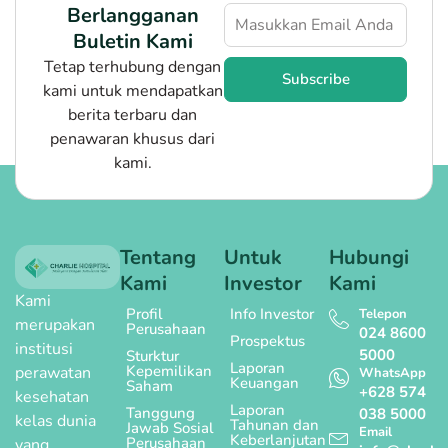
Berlangganan
Buletin Kami
Tetap terhubung dengan
Subscribe
kami untuk mendapatkan
berita terbaru dan
penawaran khusus dari
kami.
Tentang
Untuk
Hubungi
Kami
Investor
Kami
Kami
Profil
Info Investor
Telepon
merupakan
Perusahaan
024 8600
Prospektus
institusi
5000
Sturktur
Laporan
Kepemilikan
perawatan
WhatsApp
Keuangan
Saham
+628 574
kesehatan
Laporan
Tanggung
038 5000
kelas dunia
Tahunan dan
Jawab Sosial
Email
Keberlanjutan
Perusahaan
yang