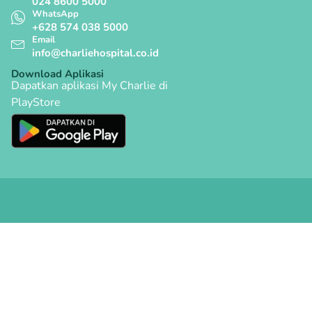
024 8600 5000
WhatsApp
+628 574 038 5000
Email
info@charliehospital.co.id
Download Aplikasi
Dapatkan aplikasi My Charlie di
PlayStore