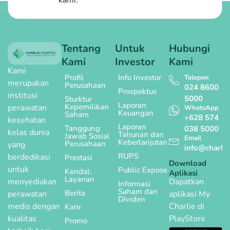
Tentang
Untuk
Hubungi
Kami
Investor
Kami
Kami
Profil
Info Investor
Telepon
merupakan
Perusahaan
024 8600
Prospektus
institusi
5000
Sturktur
Laporan
Kepemilikan
perawatan
WhatsApp
Keuangan
Saham
+628 574
kesehatan
Laporan
Tanggung
038 5000
kelas dunia
Tahunan dan
Jawab Sosial
Email
Keberlanjutan
Perusahaan
yang
info@charlie
RUPS
berdedikasi
Prestasi
Download
untuk
Public Expose
Kendal:
Aplikasi
Layanan
menyediakan
Dapatkan
Informasi
Saham dan
Berita
perawatan
aplikasi My
Dividen
medis dengan
Charlie di
Karir
kualitas
PlayStore
Promo