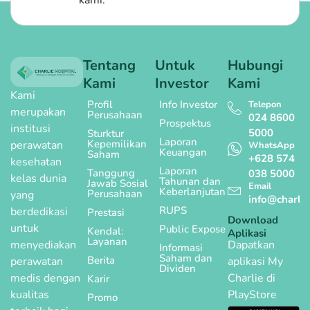
Tentang
Untuk
Hubungi
Kami
Investor
Kami
Kami
Profil
Info Investor
Telepon
merupakan
Perusahaan
024 8600
Prospektus
institusi
5000
Sturktur
Laporan
Kepemilikan
perawatan
WhatsApp
Keuangan
Saham
+628 574
kesehatan
Laporan
Tanggung
038 5000
kelas dunia
Tahunan dan
Jawab Sosial
Email
Keberlanjutan
Perusahaan
yang
info@charlie
RUPS
berdedikasi
Prestasi
Download
untuk
Public Expose
Kendal:
Aplikasi
Layanan
menyediakan
Dapatkan
Informasi
Saham dan
Berita
perawatan
aplikasi My
Dividen
medis dengan
Charlie di
Karir
kualitas
PlayStore
Promo