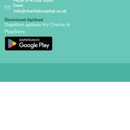
+628 574 038 5000
Email
info@charliehospital.co.id
Download Aplikasi
Dapatkan aplikasi My Charlie di
PlayStore