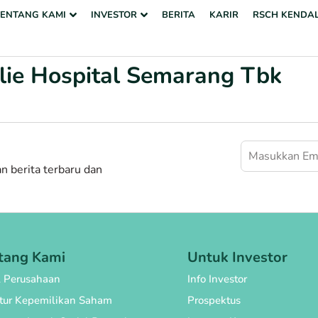
TENTANG KAMI
INVESTOR
BERITA
KARIR
RSCH KENDA
rlie Hospital Semarang Tbk
 berita terbaru dan
tang Kami
Untuk Investor
l Perusahaan
Info Investor
ktur Kepemilikan Saham
Prospektus