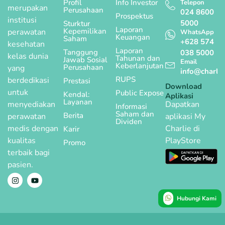
Profil
Info Investor
Telepon
merupakan
Perusahaan
024 8600
Prospektus
institusi
5000
Sturktur
Laporan
Kepemilikan
perawatan
WhatsApp
Keuangan
Saham
+628 574
kesehatan
Laporan
Tanggung
038 5000
kelas dunia
Tahunan dan
Jawab Sosial
Email
Keberlanjutan
Perusahaan
yang
info@charlie
RUPS
berdedikasi
Prestasi
Download
untuk
Public Expose
Kendal:
Aplikasi
Layanan
menyediakan
Dapatkan
Informasi
Saham dan
Berita
perawatan
aplikasi My
Dividen
medis dengan
Charlie di
Karir
kualitas
PlayStore
Promo
terbaik bagi
pasien.
Hubungi Kami