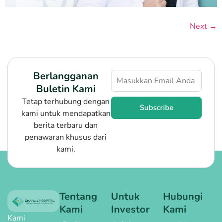
Next
→
Berlangganan
Buletin Kami
Tetap terhubung dengan
Subscribe
kami untuk mendapatkan
berita terbaru dan
penawaran khusus dari
kami.
Tentang
Untuk
Hubungi
Kami
Investor
Kami
Kami