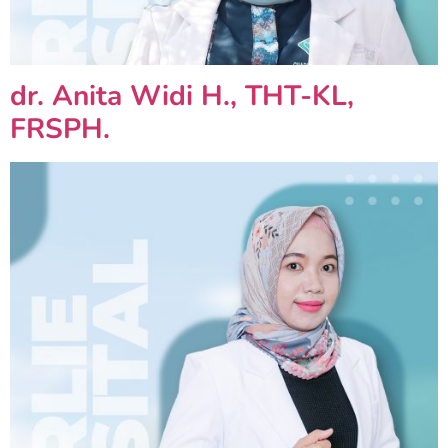
dr. Anita Widi H., THT-KL,
FRSPH.