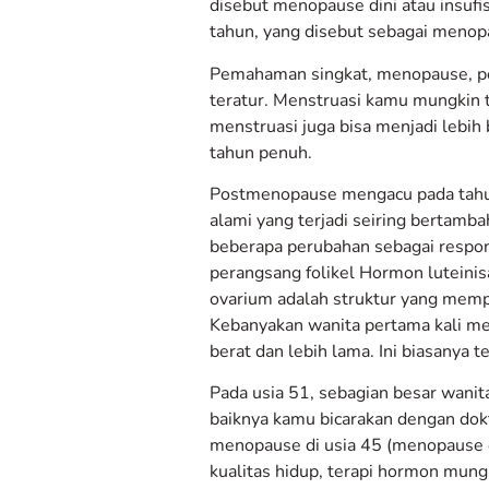
disebut menopause dini atau insufi
tahun, yang disebut sebagai menopa
Pemahaman singkat, menopause, p
teratur. Menstruasi kamu mungkin 
menstruasi juga bisa menjadi lebih
tahun penuh.
Postmenopause mengacu pada tahun
alami yang terjadi seiring bertamb
beberapa perubahan sebagai respon
perangsang folikel Hormon luteinisa
ovarium adalah struktur yang memp
Kebanyakan wanita pertama kali men
berat dan lebih lama. Ini biasanya t
Pada usia 51, sebagian besar wani
baiknya kamu bicarakan dengan do
menopause di usia 45 (menopause d
kualitas hidup, terapi hormon mun