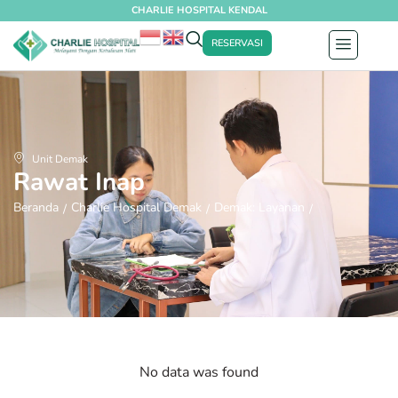
CHARLIE HOSPITAL KENDAL
RESERVASI
Unit Demak
Rawat Inap
Beranda
Charlie Hospital Demak
Demak: Layanan
/
/
/
Demak: Rawat Inap
No data was found