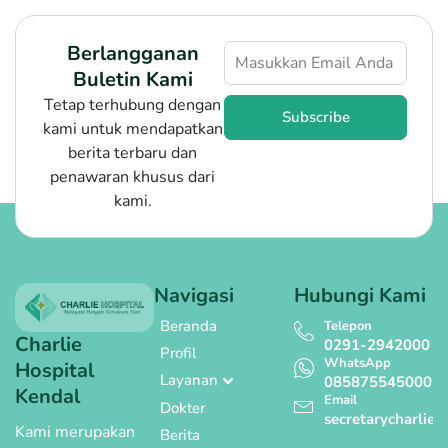
Berlangganan
Buletin Kami
Tetap terhubung dengan
Subscribe
kami untuk mendapatkan
berita terbaru dan
penawaran khusus dari
kami.
Navigasi
Hubungi Kami
Beranda
Telepon
Charlie
0291-2942000
Profil
WhatsApp
Hospital
Layanan
085875545000
Kendal
Email
Dokter
secretarycharli
Kami merupakan
Berita