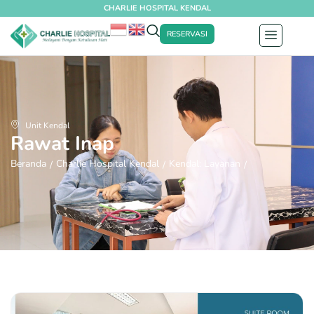
CHARLIE HOSPITAL KENDAL
RESERVASI
Unit Kendal
Rawat Inap
Beranda
Charlie Hospital Kendal
Kendal: Layanan
/
/
/
Kendal: Rawat Inap